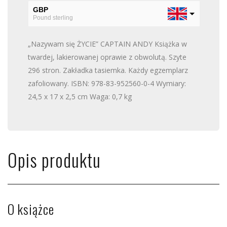
GBP
Pound sterling
PLN
„Nazywam się ŻYCIE” CAPTAIN ANDY Książka w
Polski złoty
twardej, lakierowanej oprawie z obwolutą. Szyte
EUR
296 stron. Zakładka tasiemka. Każdy egzemplarz
Euro
zafoliowany. ISBN: 978-83-952560-
0
-4 Wymiary:
USD
24,5 x 17 x 2,5 cm Waga: 0,7 kg
US dollar
Opis produktu
O książce