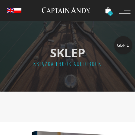
0
GBP £
SKLEP
KSIĄŻKA EBOOK AUDIOBOOK