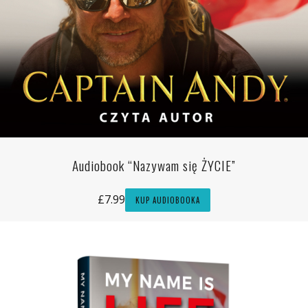
Audiobook “Nazywam się ŻYCIE”
£
7.99
KUP AUDIOBOOKA