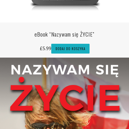
eBook “Nazywam się ŻYCIE”
£
5.99
DODAJ DO KOSZYKA