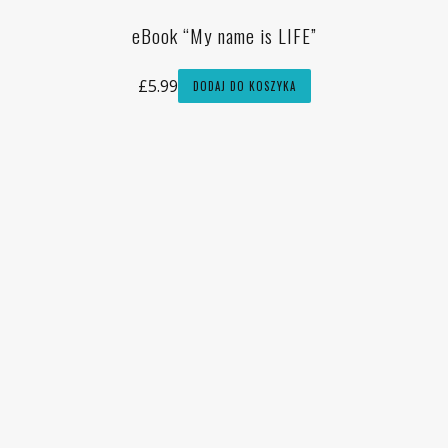
eBook “My name is LIFE”
£
5.99
DODAJ DO KOSZYKA